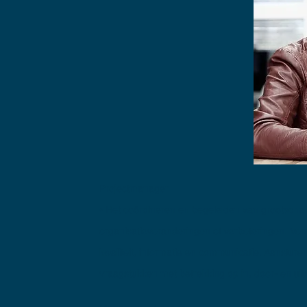
Projectmanager
• Het coördineren en begeleiden van grootschal
organisatieveranderingen of verbeteringen. Veran
kwaliteit, informatie en communicatie. Aansture
vraagstukken met betrekking op in, door- en uit