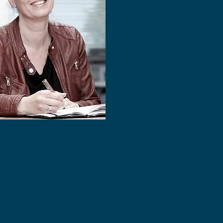
ige mobiliteits, outplacement en duurzame inzetbaarheidsprojecten bij
twoordelijke projectsturing op resultaat, doorlooptijd, budget,
n van het projectteam. Daarnaast de opdrachtgever adviseren bij
stroom.