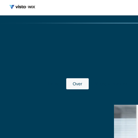
Home
Over
Vraag e-book aan