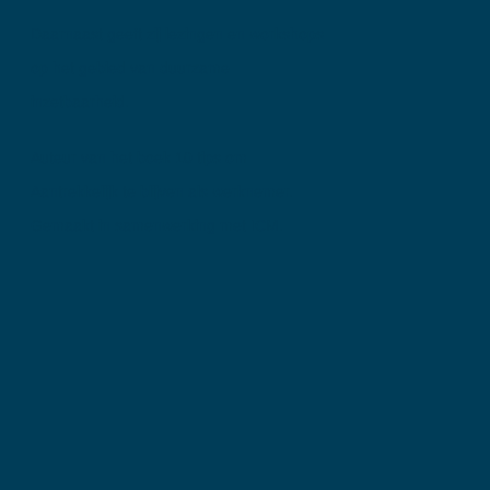
Daarnaast geeft zij lezingen en workshops
op het gebied van duurzame
inzetbaarheid.
Auteur van het boek 10 tips om
Aantrekkelijk te blijven als werknemer.
Gemaakt in samenwerking met ICM.