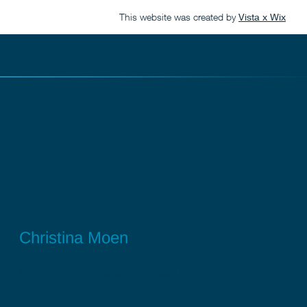
This website was created by
Vista x Wix
Christina Moen
Freelance projectmanager en coach van
ontwikkel- en verandertrajecten.